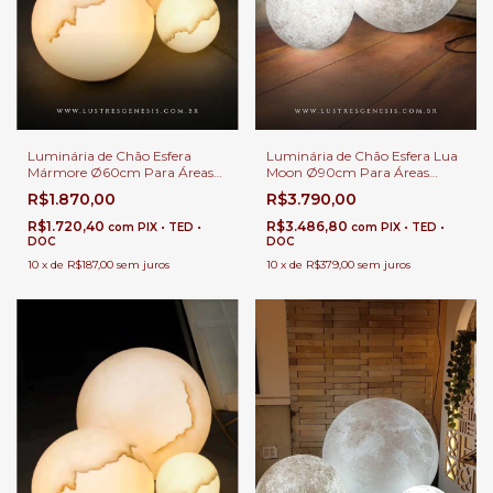
Luminária de Chão Esfera
Luminária de Chão Esfera Lua
Mármore Ø60cm Para Áreas
Moon Ø90cm Para Áreas
Internas e Externas.
Internas e Externas.
R$1.870,00
R$3.790,00
R$1.720,40
R$3.486,80
com
PIX • TED •
com
PIX • TED •
DOC
DOC
10
x
de
R$187,00
sem juros
10
x
de
R$379,00
sem juros