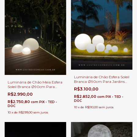
Luminária de Chão Esfera Soleil
Branca Ø90cm Para Jardins
Luminária de Chão Meia Esfera
Externos, Jardim de Inverno e
Soleil Branca Ø90cm Para
R$3.100,00
Áreas Internas.
Áreas Internas e Externas.
R$2.990,00
R$2.852,00
com
PIX • TED •
DOC
R$2.750,80
com
PIX • TED •
DOC
10
x
de
R$310,00
sem juros
10
x
de
R$299,00
sem juros