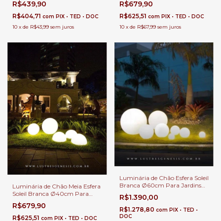
R$439,90
R$679,90
Áreas Internas.
Áreas Internas.
R$404,71
R$625,51
com
PIX • TED • DOC
com
PIX • TED • DOC
10
x
de
R$43,99
sem juros
10
x
de
R$67,99
sem juros
Luminária de Chão Esfera Soleil
Branca Ø60cm Para Jardins
Luminária de Chão Meia Esfera
Externos, Jardim de Inverno e
Soleil Branca Ø40cm Para
R$1.390,00
Áreas Internas.
Áreas Internas e Externas.
R$679,90
R$1.278,80
com
PIX • TED •
DOC
R$625,51
com
PIX • TED • DOC