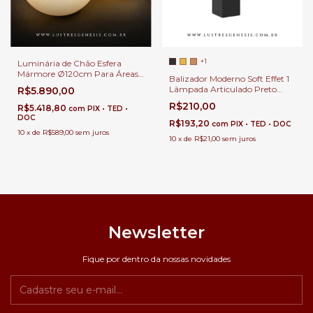
+1
Luminária de Chão Esfera
Mármore Ø120cm Para Áreas
Balizador Moderno Soft Effet 1
Internas e Externas.
Lâmpada Articulado Preto
R$5.890,00
Para Jardim, Passarela,
R$210,00
R$5.418,80
com
PIX • TED •
Corredor, Escada e Área
DOC
Externa
R$193,20
com
PIX • TED • DOC
10
x
de
R$589,00
sem juros
10
x
de
R$21,00
sem juros
Newsletter
Fique por dentro da nossas novidades