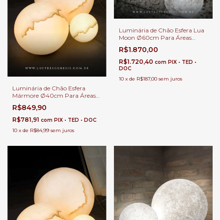
Luminária de Chão Esfera Lua
Moon Ø60cm Para Áreas
Internos e Externos.
R$1.870,00
R$1.720,40
com
PIX • TED •
DOC
10
x
de
R$187,00
sem juros
Luminária de Chão Esfera
Mármore Ø40cm Para Áreas
Internas e Externas.
R$849,90
R$781,91
com
PIX • TED • DOC
10
x
de
R$84,99
sem juros