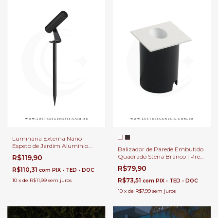
Luminária Externa Nano
Espeto de Jardim Alumínio
Balizador de Parede Embutido
Preto LED Branco Quente 2w
Quadrado Stena Branco | Preto
R$119,90
Para Quintal e Fachada
LED 2w 3000K Para Escada,
R$79,90
R$110,31
com
PIX • TED • DOC
Muro, Garagem e Corredor
R$73,51
10
x
de
R$11,99
sem juros
com
PIX • TED • DOC
10
x
de
R$7,99
sem juros