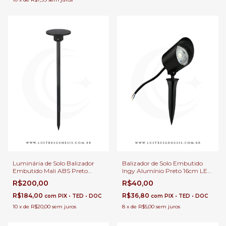
Luminária de Solo Balizador
Balizador de Solo Embutido
Embutido Mali ABS Preto
Ingy Alumínio Preto 16cm LED
7,38m LED Integrado 12W
Integrado 5w 80Lm Bivolt
R$200,00
R$40,00
1200Lm Para Paisagem e
Para Jardim, Fachada e
Jardim
Passagem
R$184,00
R$36,80
com
PIX • TED • DOC
com
PIX • TED • DOC
10
x
de
R$20,00
sem juros
8
x
de
R$5,00
sem juros