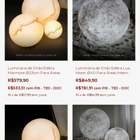
Luminária de Chão Esfera
Luminária de Chão Esfera Lua
Mármore Ø23cm Para Áreas
Moon Ø40 Para Áreas Internas
Internas e Externas.
e Externas.
R$579,90
R$849,90
R$533,51
R$781,91
com
PIX • TED • DOC
com
PIX • TED • DOC
10
x
de
R$57,99
sem juros
10
x
de
R$84,99
sem juros