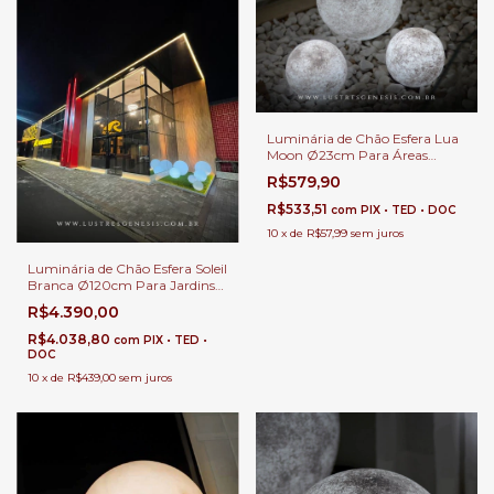
Luminária de Chão Esfera Lua
Moon Ø23cm Para Áreas
Internas e Externas.
R$579,90
R$533,51
com
PIX • TED • DOC
10
x
de
R$57,99
sem juros
Luminária de Chão Esfera Soleil
Branca Ø120cm Para Jardins
Externos, Jardim de Inverno e
R$4.390,00
Áreas Internas.
R$4.038,80
com
PIX • TED •
DOC
10
x
de
R$439,00
sem juros