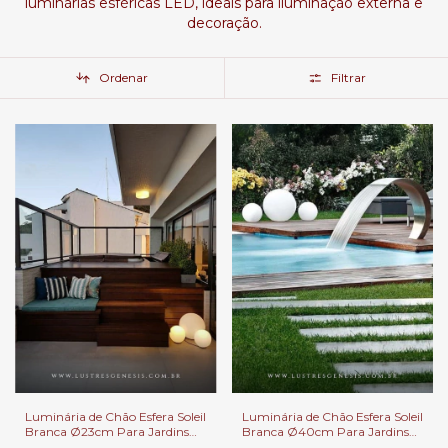
luminárias esféricas LED, ideais para iluminação externa e
decoração.
Ordenar
Filtrar
Luminária de Chão Esfera Soleil
Luminária de Chão Esfera Soleil
Branca Ø23cm Para Jardins
Branca Ø40cm Para Jardins
Externos, Jardim de Inverno e
Externos, Jardim de Inverno e