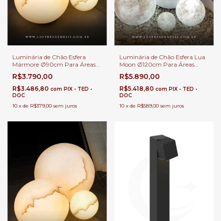
Luminária de Chão Esfera
Luminária de Chão Esfera Lua
Mármore Ø90cm Para Áreas
Moon Ø120cm Para Áreas
Internas e Externas.
Internas e Externas.
R$3.790,00
R$5.890,00
R$3.486,80
R$5.418,80
com
PIX • TED •
com
PIX • TED •
DOC
DOC
10
x
de
R$379,00
sem juros
10
x
de
R$589,00
sem juros