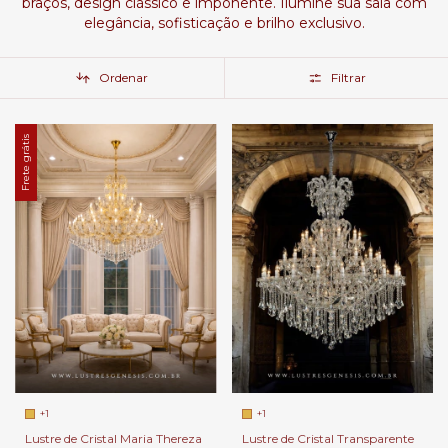
braços, design clássico e imponente. Ilumine sua sala com
elegância, sofisticação e brilho exclusivo.
Ordenar
Filtrar
Frete grátis
+1
+1
Lustre de Cristal Maria Thereza
Lustre de Cristal Transparente