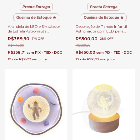
Pronta Entrega
Pronta Entrega
Queima de Estoque 🔥
Queima de Estoque 🔥
Arandela de LED e Simulador
Decoração de Parede Infantil
de Estrela Astronauta
Astronauta com LED para
Pescando Branco para
Cabeceira de Cama, Quarto e
R$389,90
R$500,00
-
11
%
OFF
-
28
%
OFF
Cabeceira de Cama, Quarto
Corredor
Infantil e Corredor
R$440,00
R$690,00
R$358,71
R$460,00
com
PIX • TED • DOC
com
PIX • TED • DOC
10
x
de
R$38,99
sem juros
10
x
de
R$50,00
sem juros