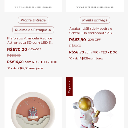
Pronta Entrega
Pronta Entrega
Abajur (USB) de Madeira e
Queima de Estoque 🔥
Cristal Lua Astronauta 3D
Para Enfeite, Quartos,
Plafon ou Arandela Azul de
R$63,90
-
20
%
OFF
Escritório e Escrivaninhas
Astronauta 3D com LED 3
R$80,00
Iluminações para Cabeceira de
R$670,00
-
16
%
OFF
Cama, Quarto e Corredor
R$58,79
com
PIX • TED • DOC
R$800,00
10
x
de
R$6,39
sem juros
R$616,40
com
PIX • TED • DOC
10
x
de
R$67,00
sem juros
Esgotado