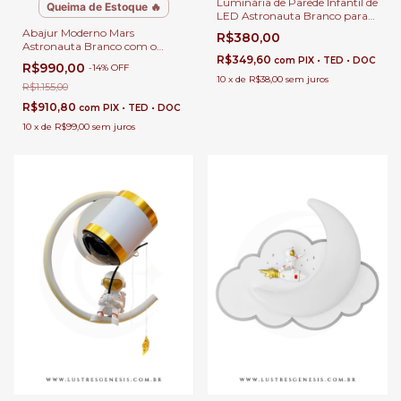
Luminária de Parede Infantil de
Queima de Estoque 🔥
LED Astronauta Branco para
Cabeceira de Cama, Quarto e
Abajur Moderno Mars
R$380,00
Corredor
Astronauta Branco com o
Planeta Marte Para Decoração
R$349,60
com
PIX • TED • DOC
R$990,00
-
14
%
OFF
Quarto Infantil e Cabeceira de
10
x
de
R$38,00
sem juros
Cama
R$1.155,00
R$910,80
com
PIX • TED • DOC
10
x
de
R$99,00
sem juros