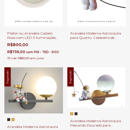
Plafon ou Arandela Castelo
Arandela Moderna Astronauta
Rosa com LED 3 Iluminações
para Quarto, Cabeceira de
para Quarto de Menina,
Cama, Lavabo e Quarto
R$800,00
Cabeceira de Cama, Quarto e
Infantil
Corredor
R$736,00
com
PIX • TED • DOC
10
x
de
R$80,00
sem juros
Esgotado
Esgotado
Arandela Moderna Astronauta
Pescando Dourado para
Arandela Moderna Astronauta
Quarto, Cabeceira de Cama,