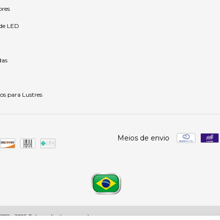
ores
 de LED
as
os para Lustres
Meios de envio
92 - 2026. Todos os direitos reservados.