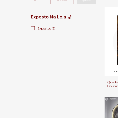
Decora
Escrito
Exposto Na Loja 🌙
Expostos (5)
Quadro
Doura
Para Sa
Escritó