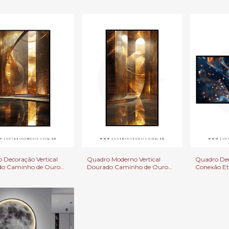
ção de Salas, Quarto e
Dourado Para Salas, Quarto e
Para Decora
rios.
Escritorios.
Quarto e S
 Decoração Vertical
Quadro Moderno Vertical
Quadro Dec
do Caminho de Ouro
Dourado Caminho de Ouro
Conexão Et
la de Estar, Quartos e
Para Sala de Estar, Quartos e
Abstratas P
rios
Clínicas
e Escritorios