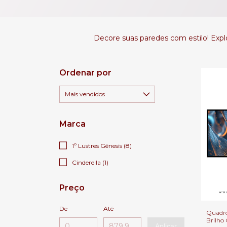
Decore suas paredes com estilo! Explo
Ordenar por
Marca
1º Lustres Gênesis (8)
Cinderella (1)
Preço
De
Até
Quadro
Brilho
Aplicar