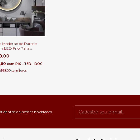
 Moderno de Parede
m LED Frio Para
ção de Quartos, Sala de
0,00
Corredor, Escritório,
mento e Quarto
,60
com
PIX • TED • DOC
R$68,00
sem juros
or dentro da nossas novidades