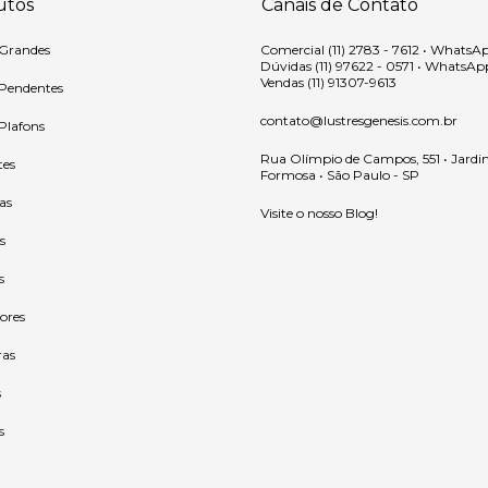
utos
Canais de Contato
 Grandes
Comercial (11) 2783 - 7612 • WhatsA
Dúvidas (11) 97622 - 0571 • WhatsAp
Vendas (11) 91307-9613
 Pendentes
contato@lustresgenesis.com.br
 Plafons
Rua Olímpio de Campos, 551 • Jardi
tes
Formosa • São Paulo - SP
as
Visite o nosso Blog!
s
s
ores
ras
s
s