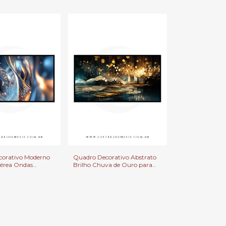
ção de Escritório,
Decoração de Sala de Estar,
ala
Quartos e Escritórios
orativo Moderno
Quadro Decorativo​ Abstrato
érea Ondas
Brilho Chuva de Ouro para
ara Salas, Quarto
Salas, Quartos e Escritórios.
.