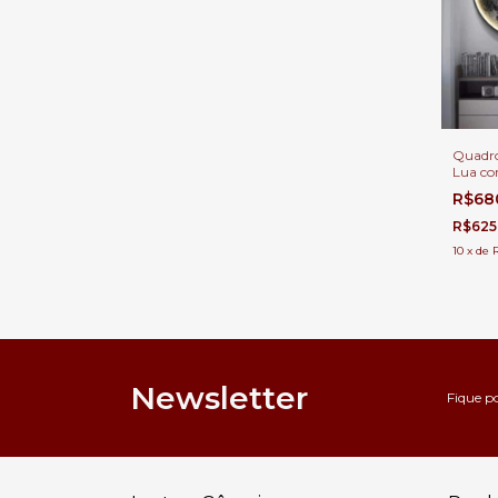
Quadro
Lua co
Decora
R$68
Estar, 
Aparta
R$625
Infantil
10
x
de
Newsletter
Fique p