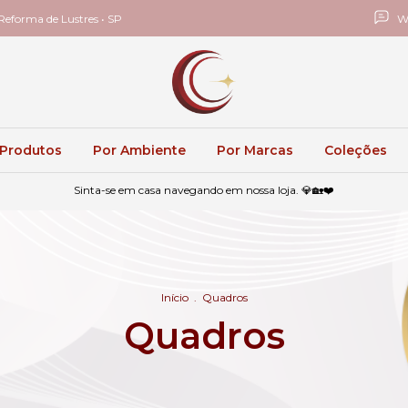
eforma de Lustres • SP
W
 Produtos
Por Ambiente
Por Marcas
Coleções
Sinta-se em casa navegando em nossa loja. 💎🏡❤️
Início
.
Quadros
Quadros