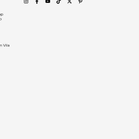
pp
p
m Vila