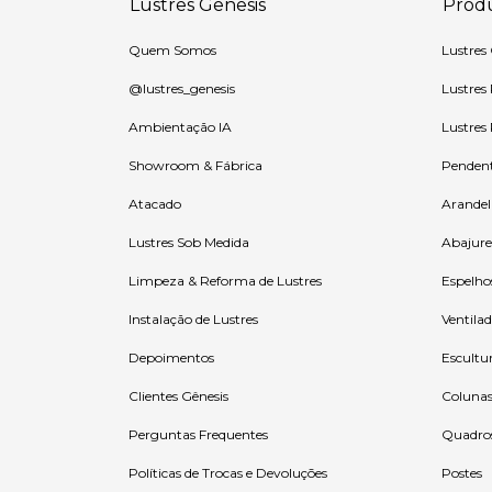
Lustres Gênesis
Prod
Quem Somos
Lustres
@lustres_genesis
Lustres
Ambientação IA
Lustres
Showroom & Fábrica
Penden
Atacado
Arandel
Lustres Sob Medida
Abajure
Limpeza & Reforma de Lustres
Espelho
Instalação de Lustres
Ventilad
Depoimentos
Escultu
Clientes Gênesis
Coluna
Perguntas Frequentes
Quadro
Políticas de Trocas e Devoluções
Postes