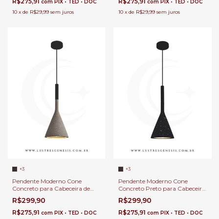
R$275,91
R$275,91
com
PIX • TED • DOC
com
PIX • TED • DOC
10
x
de
R$29,99
sem juros
10
x
de
R$29,99
sem juros
+3
+3
Pendente Moderno Cone
Pendente Moderno Cone
Concreto para Cabeceira de
Concreto Preto para Cabeceira
Cama, Balcão de Cozinha,
de Cama, Balcão de Cozinha,
R$299,90
R$299,90
Quartos, Lavabo e Área
Quartos, Lavabo e Área
Gourmet
Gourmet
R$275,91
R$275,91
com
PIX • TED • DOC
com
PIX • TED • DOC