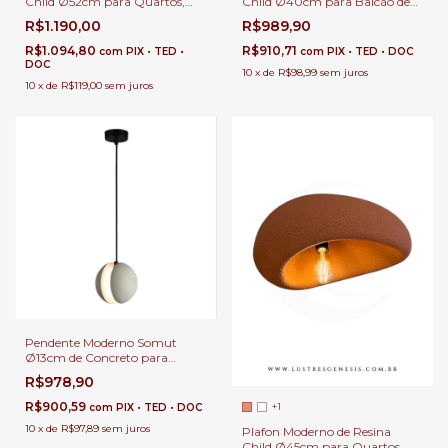
Child Ø52cm para Quartos,
Child Ø40cm para Balcão de
Hall, Corredor, Escritório e Área
Cozinha, Quartos, Sala de
R$1.190,00
R$989,90
Gourmet
Estar, Lavabo e Área Gourmet
R$1.094,80
R$910,71
com
PIX • TED •
com
PIX • TED • DOC
DOC
10
x
de
R$98,99
sem juros
10
x
de
R$119,00
sem juros
Pendente Moderno Somut
Ø13cm de Concreto para
Cabeceira de Cama, Balcão de
R$978,90
Cozinha, Quartos, Lavabo e
Área Gourmet
R$900,59
+1
com
PIX • TED • DOC
10
x
de
R$97,89
sem juros
Plafon Moderno de Resina
Child Ø45cm para Quartos,