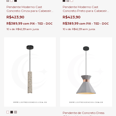
Pendente Moderno Cast
Pendente Moderno Cast
Concreto Cinza para Cabeceira
Concreto Preto para Cabeceira
de Cama, Balcão de Cozinha,
de Cama, Balcão de Cozinha,
R$423,90
R$423,90
Quartos, Lavabo e Área
Quartos, Lavabo e Área
Gourmet
Gourmet
R$389,99
R$389,99
com
PIX • TED • DOC
com
PIX • TED • DOC
10
x
de
R$42,39
sem juros
10
x
de
R$42,39
sem juros
Pendente de Concreto Dress