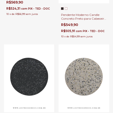
R$569,90
Quartos, Lavabo e Área
Gourmet
R$524,31
com
PIX • TED • DOC
10
x
de
R$56,99
sem juros
Pendente Moderno Candle
Concreto Preto para Cabeceira
de Cama, Balcão de Cozinha,
R$549,90
Quartos e Lavabo
R$505,91
com
PIX • TED • DOC
10
x
de
R$54,99
sem juros