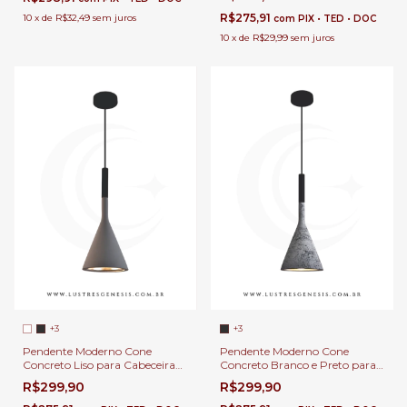
Cozinha, Quartos, Lavabo e
Área Gourmet
R$275,91
10
x
de
R$32,49
sem juros
com
PIX • TED • DOC
10
x
de
R$29,99
sem juros
+3
+3
Pendente Moderno Cone
Pendente Moderno Cone
Concreto Liso para Cabeceira
Concreto Branco e Preto para
de Cama, Balcão de Cozinha,
Cabeceira de Cama, Balcão de
R$299,90
R$299,90
Quartos, Lavabo e Área
Cozinha, Quartos, Lavabo e
Gourmet
Área Gourmet