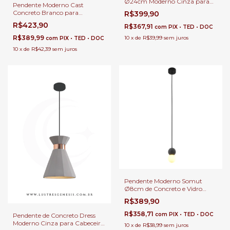
Ø24cm Moderno Cinza para
Pendente Moderno Cast
Cabeceira de Cama, Balcão de
Concreto Branco para
R$399,90
Cozinha, Quartos e Área
Cabeceira de Cama, Balcão de
R$423,90
Gourmet
R$367,91
com
PIX • TED • DOC
Cozinha, Quartos, Lavabo e
Área Gourmet
R$389,99
10
x
de
R$39,99
sem juros
com
PIX • TED • DOC
10
x
de
R$42,39
sem juros
Pendente Moderno Somut
Ø8cm de Concreto e Vidro
para Cabeceira de Cama,
R$389,90
Balcão de Cozinha, Quartos,
Lavabo e Área Gourmet
R$358,71
com
PIX • TED • DOC
Pendente de Concreto Dress
Moderno Cinza para Cabeceira
10
x
de
R$38,99
sem juros