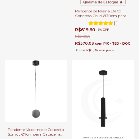
Queima de Estoque 🔥
Pendente de Resina Efeito
Concreto Child Ø30cm para
Balcão de Cozinha, Quartos,
(1)
Lavabo e Área Gourmet.
R$619,60
-
5
%
OFF
R$649,90
R$570,03
com
PIX • TED • DOC
10
x
de
R$61,96
sem juros
Pendente Moderno de Concreto
Somut Ø7cm para Cabeceira
de Cama, Balcão de Cozinha,