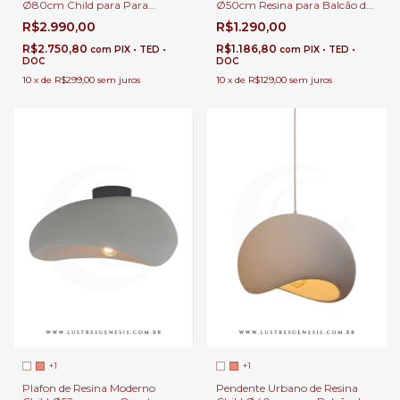
Ø80cm Child para Para
Ø50cm Resina para Balcão de
Escadas e Salas Pé Direito
Cozinha, Quartos, Lavabo e
R$2.990,00
R$1.290,00
Duplo e Alto
Área Gourmet.
R$2.750,80
R$1.186,80
com
PIX • TED •
com
PIX • TED •
DOC
DOC
10
x
de
R$299,00
sem juros
10
x
de
R$129,00
sem juros
+1
+1
Plafon de Resina Moderno
Pendente Urbano de Resina