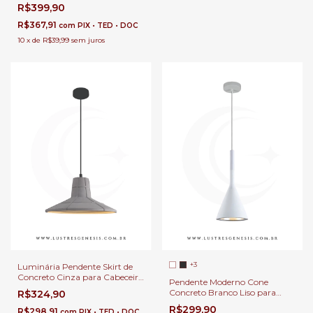
de Cama, Balcão de Cozinha,
R$399,90
Quartos e Área Gourmet
R$367,91
com
PIX • TED • DOC
10
x
de
R$39,99
sem juros
+3
Luminária Pendente Skirt de
Concreto Cinza para Cabeceira
Pendente Moderno Cone
de Cama, Balcão de Cozinha,
Concreto Branco Liso para
R$324,90
Quartos e Área Gourmet
Cabeceira de Cama, Balcão de
R$299,90
R$298,91
com
PIX • TED • DOC