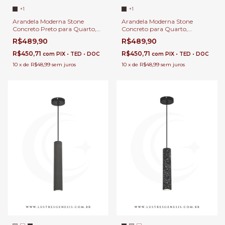
+1
+1
Arandela Moderna Stone
Arandela Moderna Stone
Concreto Preto para Quarto,
Concreto para Quarto,
Cabeceira de Cama, Lavabo e
Cabeceira de Cama, Lavabo e
R$489,90
R$489,90
Quarto Infantil
Quarto Infantil
R$450,71
R$450,71
com
PIX • TED • DOC
com
PIX • TED • DOC
10
x
de
R$48,99
sem juros
10
x
de
R$48,99
sem juros