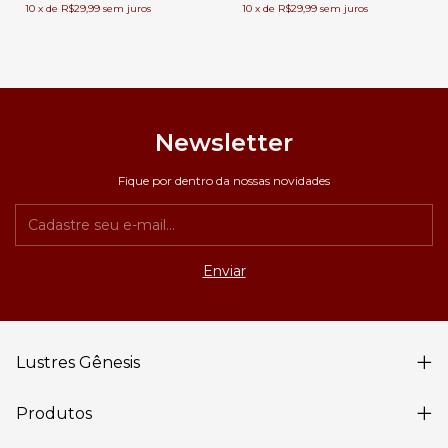
10
x
de
R$29,99
sem juros
10
x
de
R$29,99
sem juros
Newsletter
Fique por dentro da nossas novidades
Lustres Gênesis
Produtos