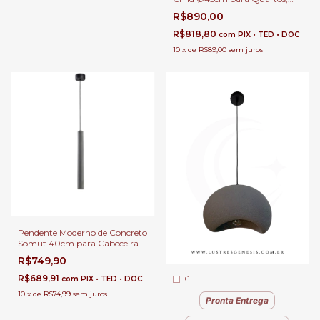
Hall, Corredor, Escritório e Área
R$890,00
Gourmet
R$818,80
com
PIX • TED • DOC
10
x
de
R$89,00
sem juros
Pendente Moderno de Concreto
Somut 40cm para Cabeceira
de Cama, Balcão de Cozinha,
R$749,90
Quartos, Lavabo e Área
Gourmet
R$689,91
+1
com
PIX • TED • DOC
10
x
de
R$74,99
sem juros
Pronta Entrega